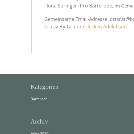
Illona Springer (Pro Barterode,
im Gemei
Gemeinsame Email-Adresse: ortsrat@b
Crossiety-Gruppe
Flecken Adelebsen
Kategorien
Barterode
Archiv
März 2020