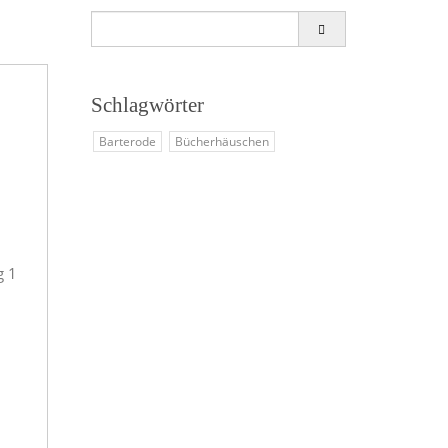
Search
for:
Schlagwörter
Barterode
Bücherhäuschen
g 1