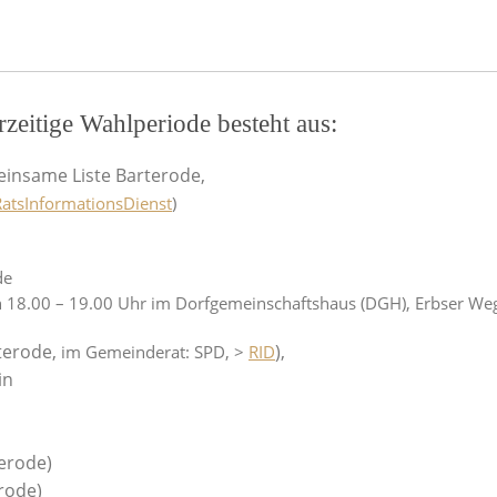
rzeitige Wahlperiode besteht aus:
insame Liste Barterode,
RatsInformationsDienst
)
de
n 18.00 – 19.00 Uhr im Dorfgemeinschaftshaus (DGH), Erbser We
rterode,
),
im Gemeinderat: SPD, >
RID
in
erode)
rode)