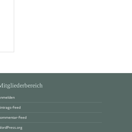
Mitgliederbereich
nmelden
intrags-Feed
ommentar-Feed
ordPress.org