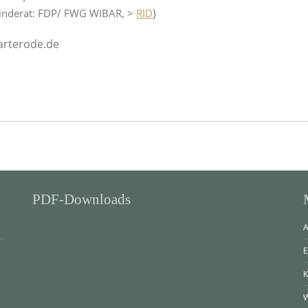
)
nderat: FDP/ FWG WIBAR, >
RID
arterode.de
PDF-Downloads
A
E
K
W