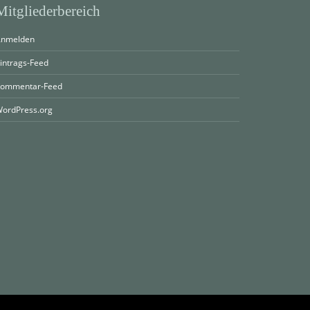
Mitgliederbereich
nmelden
intrags-Feed
ommentar-Feed
ordPress.org