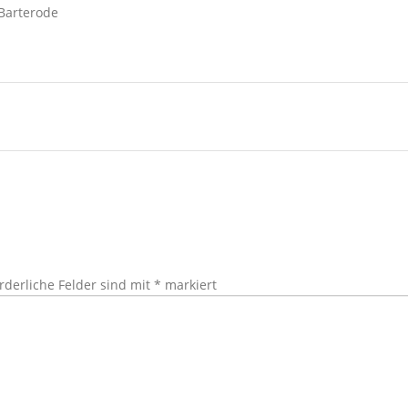
arterode
rderliche Felder sind mit
*
markiert