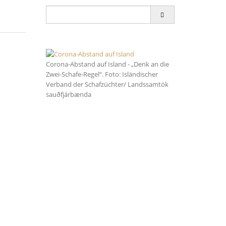
Search
for:
Corona-Abstand auf Island - „Denk an die
Zwei-Schafe-Regel“. Foto: Isländischer
Verband der Schafzüchter/ Landssamtök
sauðfjárbænda