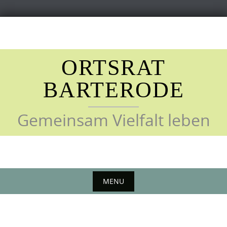
Skip
to
content
ORTSRAT
BARTERODE
Gemeinsam Vielfalt leben
MENU
Skip
to