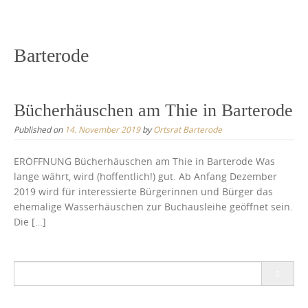
content
Barterode
Bücherhäuschen am Thie in Barterode
Published on
14. November 2019
by
Ortsrat Barterode
ERÖFFNUNG Bücherhäuschen am Thie in Barterode Was
lange währt, wird (hoffentlich!) gut. Ab Anfang Dezember
2019 wird für interessierte Bürgerinnen und Bürger das
ehemalige Wasserhäuschen zur Buchausleihe geöffnet sein.
Die […]
Search
for: